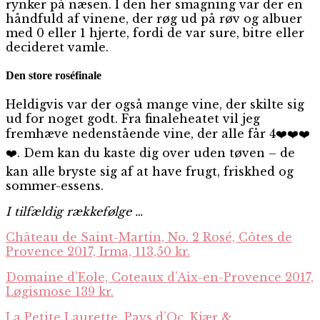
rynker på næsen. I den her smagning var der en
håndfuld af vinene, der røg ud på røv og albuer
med 0 eller 1 hjerte, fordi de var sure, bitre eller
decideret vamle.
Den store roséfinale
Heldigvis var der også mange vine, der skilte sig
ud for noget godt. Fra finaleheatet vil jeg
fremhæve nedenstående vine, der alle får 4
❤️
❤️
❤️
❤️
. Dem kan du kaste dig over uden tøven – de
kan alle bryste sig af at have frugt, friskhed og
sommer-essens.
I tilfældig rækkefølge …
Château de Saint-Martin, No. 2 Rosé, Côtes de
Provence 2017, Irma, 113,50 kr.
Domaine d’Eole, Coteaux d’Aix-en-Provence 2017,
Løgismose 139 kr.
La Petite Laurette, Pays d’Oc, Kjær &