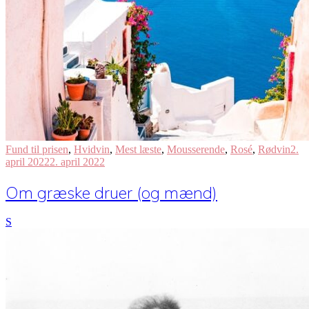
Fund til prisen
,
Hvidvin
,
Mest læste
,
Mousserende
,
Rosé
,
Rødvin
2.
april 2022
2. april 2022
Om græske druer (og mænd)
S