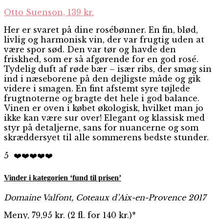
Otto Suenson, 139 kr.
Her er svaret på dine rosébønner. En fin, blød,
livlig og harmonisk vin, der var frugtig uden at
være spor sød. Den var tør og havde den
friskhed, som er så afgørende for en god rosé.
Tydelig duft af røde bær – især ribs, der smøg sin
ind i næseborene på den dejligste måde og gik
videre i smagen. En fint afstemt syre tøjlede
frugtnoterne og bragte det hele i god balance.
Vinen er oven i købet økologisk, hvilket man jo
ikke kan være sur over! Elegant og klassisk med
styr på detaljerne, sans for nuancerne og som
skræddersyet til alle sommerens bedste stunder.
5
❤️
❤️
❤️
❤️❤️
Vinder i kategorien ‘fund til prisen’
Domaine Valfont, Coteaux d’Aix-en-Provence 2017
Meny, 79,95 kr. (2 fl. for 140 kr.)*