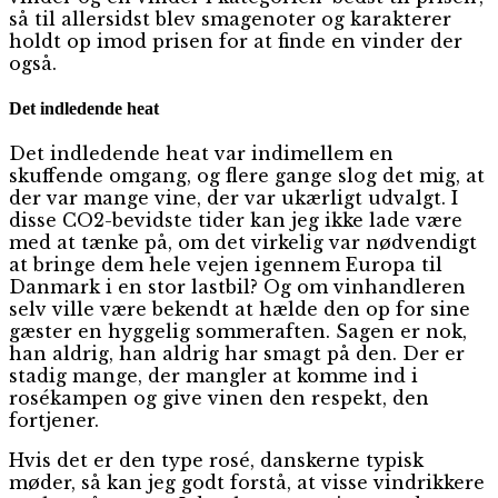
så til allersidst blev smagenoter og karakterer
holdt op imod prisen for at finde en vinder der
også.
Det indledende heat
Det indledende heat var indimellem en
skuffende omgang, og flere gange slog det mig, at
der var mange vine, der var ukærligt udvalgt. I
disse CO2-bevidste tider kan jeg ikke lade være
med at tænke på, om det virkelig var nødvendigt
at bringe dem hele vejen igennem Europa til
Danmark i en stor lastbil? Og om vinhandleren
selv ville være bekendt at hælde den op for sine
gæster en hyggelig sommeraften. Sagen er nok,
han aldrig, han aldrig har smagt på den. Der er
stadig mange, der mangler at komme ind i
rosékampen og give vinen den respekt, den
fortjener.
Hvis det er den type rosé, danskerne typisk
møder, så kan jeg godt forstå, at visse vindrikkere