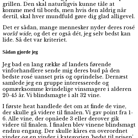
grillen. Den skal naturligvis kunne tåle at
komme med til bords, men hvis den aldrig når
dertil, skal hver mundfuld gøre dig glad alligevel.
Det er sådan, mange mennesker nyder deres rosé
world wide,
og det er også dét, jeg selv bedst kan
lide. Så det var kriteriet.
Sådan gjorde jeg
Jeg bad en lang række af landets førende
vinforhandlere sende mig deres bud på den
bedste rosé uanset pris og oprindelse. Dernæst
samlede jeg en gruppe interesserede og
opmærksomme kvindelige vinsmagere i alderen
20-45 år. Vi blindsmagte i alt 32 vine.
I første heat handlede det om at finde de vine,
der skulle gå videre til finalen. Vi gav point fra 1-
6. Alle vine, der opnåede 3 eller derover gik
videre til finalen. I finalen blev vinene blindsmagt
endnu engang. Der skulle kåres en overordnet
vinder og en vinder i kategorien ’bedst til prisen’,