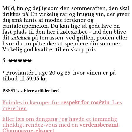
Mild, fin og dejlig som den sommeraften, den skal
drikkes på! En virkelig rar og frugtig vin, der giver
dig små hints af modne ferskner og
cantaloupemelon. Du kan lige så godt lave en
fast plads til den her i køleskabet – lad den blive
dit
sidekick
på terrassen, ved grillen, poolen eller
hvor du nu påtænker at spendere din sommer.
Virkelig god kvalitet til en skarp pris.
5
❤️
❤️
❤️
❤️❤️
* Proviantér i uge 20 og 25, hvor vinen er på
tilbud til 59,95 kr.
PSSST … Flere artikler her!
Kvindevin kæmper for
respekt for rosévin
. Læs
mere her.
Eller læs om dengang, jeg havde et temmelig
uheldigt rendez-vous med en
verdensberømt
Champagne-ekspert
.