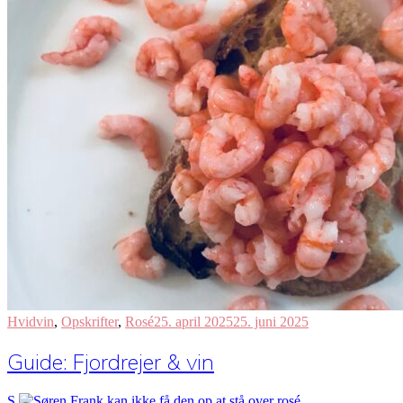
Hvidvin
,
Opskrifter
,
Rosé
25. april 2025
25. juni 2025
Guide: Fjordrejer & vin
S