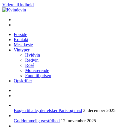
Videre til indhold
Kvindevin
Blog om vin for kvinder (& andre mennesker)
Forside
Kontakt
Mest læste
Vintyper
Hvidvin
Rødvin
Rosé
Mousserende
Fund til prisen
Opskrifter
Bogen til alle, der elsker Paris og mad
2. december 2025
Guddommelig gæstfrihed
12. november 2025