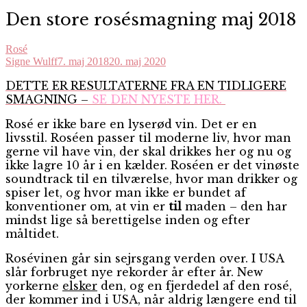
Den store rosésmagning maj 2018
Rosé
Signe Wulff
7. maj 2018
20. maj 2020
D
ETTE ER RESULTATERNE FRA EN TIDLIGERE
SMAGNING –
SE DEN NYESTE HER.
Rosé er ikke bare en lyserød vin. Det er en
livsstil. Roséen passer til moderne liv, hvor man
gerne vil have vin, der skal drikkes her og nu og
ikke lagre 10 år i en kælder. Roséen er det vinøste
soundtrack til en tilværelse, hvor man drikker og
spiser let, og hvor man ikke er bundet af
konventioner om, at vin er
til
maden – den har
mindst lige så berettigelse inden og efter
måltidet.
Rosévinen går sin sejrsgang verden over. I USA
slår forbruget nye rekorder år efter år. New
yorkerne
elsker
den, og en fjerdedel af den rosé,
der kommer ind i USA, når aldrig længere end til