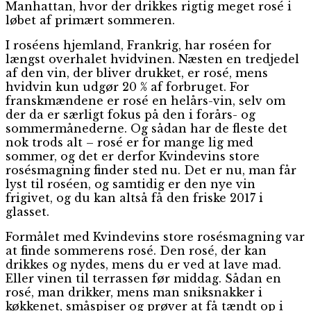
Manhattan, hvor der drikkes rigtig meget rosé i
løbet af primært sommeren.
I roséens hjemland, Frankrig, har roséen for
længst overhalet hvidvinen. Næsten en tredjedel
af den vin, der bliver drukket, er rosé, mens
hvidvin kun udgør 20 % af forbruget. For
franskmændene er rosé en helårs-vin, selv om
der da er særligt fokus på den i forårs- og
sommermånederne. Og sådan har de fleste det
nok trods alt – rosé er for mange lig med
sommer, og det er derfor Kvindevins store
rosésmagning finder sted nu. Det er nu, man får
lyst til roséen, og samtidig er den nye vin
frigivet, og du kan altså få den friske 2017 i
glasset.
Formålet med Kvindevins store rosésmagning var
at finde sommerens rosé. Den rosé, der kan
drikkes og nydes, mens du er ved at lave mad.
Eller vinen til terrassen før middag. Sådan en
rosé, man drikker, mens man sniksnakker i
køkkenet, småspiser og prøver at få tændt op i