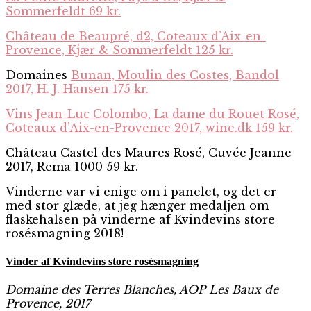
Sommerfeldt 69 kr.
Château de Beaupré, d2, Coteaux d’Aix-en-
Provence, Kjær & Sommerfeldt 125 kr.
Domaines
Bunan, Moulin des Costes, Bandol
2017, H. J. Hansen 175 kr.
Vins Jean-Luc Colombo, La dame du Rouet Rosé,
Coteaux d’Aix-en-Provence 2017, wine.dk 159 kr.
Château Castel des Maures Rosé, Cuvée Jeanne
2017, Rema 1000 59 kr.
Vinderne var vi enige om i panelet, og det er
med stor glæde, at jeg hænger medaljen om
flaskehalsen på vinderne af Kvindevins store
rosésmagning 2018!
Vinder af Kvindevins store rosésmagning
Domaine des Terres Blanches, AOP Les Baux de
Provence, 2017