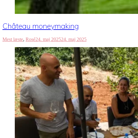
Château moneymaking
Mest læste
,
Rosé
24. maj 2025
24. maj 2025