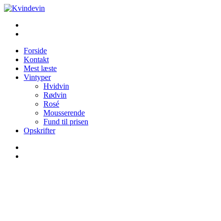
Videre
til
Blog om vin for kvinder (& andre mennesker)
indhold
Kvindevin
Forside
Kontakt
Mest læste
Vintyper
Hvidvin
Rødvin
Rosé
Mousserende
Fund til prisen
Opskrifter