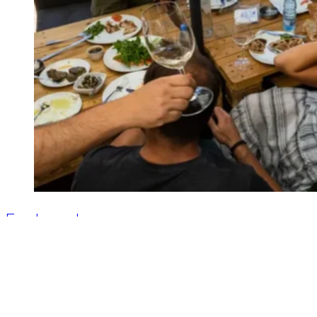
Fredens druer
Hvidvin
,
Mest læste
,
Rosé
,
Rødvin
8. april 2025
8. april 2025
(Vin)smagen af klimaforandringer