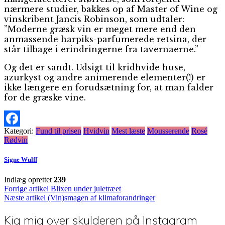
nærmere studier, bakkes op af Master of Wine og
vinskribent Jancis Robinson, som udtaler:
”Moderne græsk vin er meget mere end den
anmassende harpiks-parfumerede retsina, der
står tilbage i erindringerne fra tavernaerne.”
Og det er sandt. Udsigt til kridhvide huse,
azurkyst og andre animerende elementer(!) er
ikke længere en forudsætning for, at man falder
for de græske vine.
Kategori:
Fund til prisen
Hvidvin
Mest læste
Mousserende
Rosé
Facebook
Rødvin
Signe Wulff
Indlæg oprettet
239
Indlægsnavigation
Forrige artikel
Blixen under juletræet
Næste artikel
(Vin)smagen af klimaforandringer
Kig mig over skulderen på Instagram