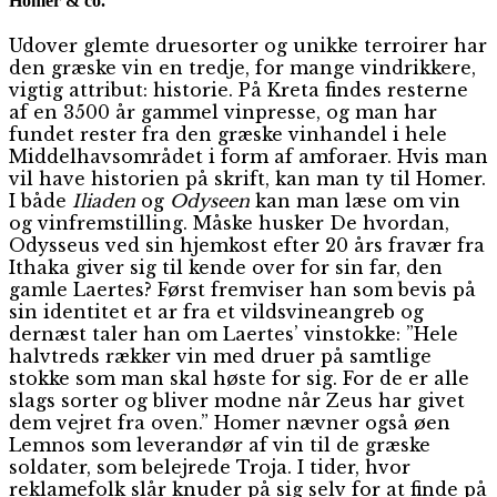
Homer & co.
Udover glemte druesorter og unikke terroirer har
den græske vin en tredje, for mange vindrikkere,
vigtig attribut: historie. På Kreta findes resterne
af en 3500 år gammel vinpresse, og man har
fundet rester fra den græske vinhandel i hele
Middelhavsområdet i form af amforaer. Hvis man
vil have historien på skrift, kan man ty til Homer.
I både
Iliaden
og
Odyseen
kan man læse om vin
og vinfremstilling. Måske husker De hvordan,
Odysseus ved sin hjemkost efter 20 års fravær fra
Ithaka giver sig til kende over for sin far, den
gamle Laertes? Først fremviser han som bevis på
sin identitet et ar fra et vildsvineangreb og
dernæst taler han om Laertes’ vinstokke: ”Hele
halvtreds rækker vin med druer på samtlige
stokke som man skal høste for sig. For de er alle
slags sorter og bliver modne når Zeus har givet
dem vejret fra oven.” Homer nævner også øen
Lemnos som leverandør af vin til de græske
soldater, som belejrede Troja. I tider, hvor
reklamefolk slår knuder på sig selv for at finde på