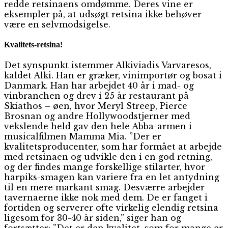
redde retsinaens omdømme. Deres vine er
eksempler på, at udsøgt retsina ikke behøver
være en selvmodsigelse.
Kvalitets-retsina!
Det synspunkt istemmer Alkiviadis Varvaresos,
kaldet Alki. Han er græker, vinimportør og bosat i
Danmark. Han har arbejdet 40 år i mad- og
vinbranchen og drev i 25 år restaurant på
Skiathos – øen, hvor Meryl Streep, Pierce
Brosnan og andre Hollywoodstjerner med
vekslende held gav den hele Abba-armen i
musicalfilmen Mamma Mia. ”Der er
kvalitetsproducenter, som har formået at arbejde
med retsinaen og udvikle den i en god retning,
og der findes mange forskellige stilarter, hvor
harpiks-smagen kan variere fra en let antydning
til en mere markant smag. Desværre arbejder
tavernaerne ikke nok med dem. De er fanget i
fortiden og serverer ofte virkelig elendig retsina
ligesom for 30-40 år siden,” siger han og