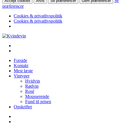
Se
Accept cookies
Afvis
Se præferencer
Gem præferencer
præferencer
Cookies & privatlivspolitik
Cookies & privatlivspolitik
Videre
til
Kvindevin
Blog om vin for kvinder (& andre mennesker)
indhold
Forside
Kontakt
Mest læste
Vintyper
Hvidvin
Rødvin
Rosé
Mousserende
Fund til prisen
Opskrifter