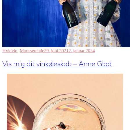
Hvidvin
,
Mousserende
29. juni 2021
2. januar 2024
Vis mig dit vinkøleskab – Anne Glad