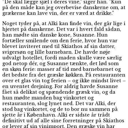
”De skal lægge sjæl i deres vine,” siger han. ”Kun
på den måde kan jeg overbevise danskerne om, at
grækerne kan lave vin, der er værd at drikke.”
Noget tyder på, at Alki kan finde vin, der går lige i
hjertet på danskerne. Det var i hvert fald sådan,
han mødte sin danske kone, Susanne. Hun
fortæller smilende om den ferie, hvor hun var
blevet inviteret med til Skiathos af sin datter,
svigersøn og lille barnebarn. De havde nøje
udvalgt hotellet, fordi maden skulle være særlig
god netop dér, og Susanne tænkte, det lød som
en skøn ferie: masser af tid med barnebarnet og
det bedste fra det græske køkken. På restauranten
over et glas vin tog ferien – og ikke mindst livet –
en uventet drejning. For aldrig havde Susanne
fået så delikat og spændende græsk vin, og da
hun mødte manden bag vinkortet og
restauranten, slog lynet ned. Det var Alki, der
stod bag vinkortet, og de to bor nu sammen på
sjette år i København. Alki er sidste år trådt
definitivt ud af alle sine forretninger på Skiathos
og lever af sin vinimport. Den græske vin har