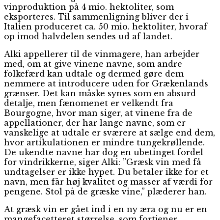
vinproduktion på 4 mio. hektoliter, som
eksporteres. Til sammenligning bliver der i
Italien produceret ca. 50 mio. hektoliter, hvoraf
op imod halvdelen sendes ud af landet.
Alki appellerer til de vinmagere, han arbejder
med, om at give vinene navne, som andre
folkefærd kan udtale og dermed gøre dem
nemmere at introducere uden for Grækenlands
grænser. Det kan måske synes som en absurd
detalje, men fænomenet er velkendt fra
Bourgogne, hvor man siger, at vinene fra de
appellationer, der har lange navne, som er
vanskelige at udtale er sværere at sælge end dem,
hvor artikulationen er mindre tungekrøllende.
De ukendte navne har dog en ubetinget fordel
for vindrikkerne, siger Alki: ”Græsk vin med få
undtagelser er ikke hypet. Du betaler ikke for et
navn, men får høj kvalitet og masser af værdi for
pengene. Stol på de græske vine,” plæderer han.
At græsk vin er gået ind i en ny æra og nu er en
mangefacetteret størrelse, som fortjener