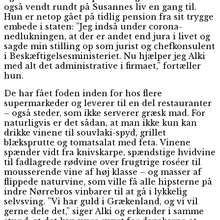
også vendt rundt på Susannes liv en gang til.
Hun er netop gået på tidlig pension fra sit trygge
embede i staten: ”Jeg indså under corona-
nedlukningen, at der er andet end jura i livet og
sagde min stilling op som jurist og chefkonsulent
i Beskæftigelsesministeriet. Nu hjælper jeg Alki
med alt det administrative i firmaet,” fortæller
hun.
De har fået foden inden for hos flere
supermarkeder og leverer til en del restauranter
– også steder, som ikke serverer græsk mad. For
naturligvis er det sådan, at man ikke kun kan
drikke vinene til souvlaki-spyd, grillet
blæksprutte og tomatsalat med feta. Vinene
spænder vidt fra knivskarpe, spændstige hvidvine
til fadlagrede rødvine over frugtrige roséer til
mousserende vine af høj klasse – og masser af
flippede naturvine, som ville få alle hipsterne på
indre Nørrebros vinbarer til at gå i lykkelig
selvsving. ”Vi har guld i Grækenland, og vi vil
gerne dele det,” siger Alki og erkender i samme