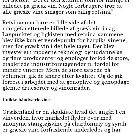
fortsætter: ”Det er den kvalitet, som for mange er
billedet på græsk vin. Nogle forbrugere tror, at
alle græske vine smager som billig retsina.”
Retsinaen er bare en lille side af det
mangefacetterede billede af græsk vin i dag.
Lavpunktet og ligkisten med retsina-sømmene
blev ikke kun et vendepunkt for harpiks-vinene,
men for græsk vin i det hele taget. Der blev
investeret i moderne teknologi og uddannelse,
og flere producenter og ønologer forlod de store,
etablerede industriforetagender til fordel for
mindre vinerier. Mens de store satsede på
volumen, gik de andre efter kvalitet. Og de gik
forrest i arbejdet med at genoplive og genopdage
glemte druesorter og vinområder.
Unikke håndværksvine
Grækenland er en skatkiste hvad det angår. I en
vinverden, hvor markedet flyder over med
anonyme stangtøjsvine på chardonnay og syrah,
er græske vine forfriskende anderledes og har