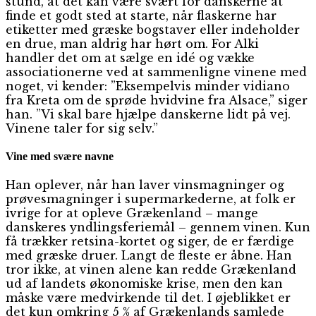
stund, at det kan være svært for danskerne at
finde et godt sted at starte, når flaskerne har
etiketter med græske bogstaver eller indeholder
en drue, man aldrig har hørt om. For Alki
handler det om at sælge en idé og vække
associationerne ved at sammenligne vinene med
noget, vi kender: ”Eksempelvis minder vidiano
fra Kreta om de sprøde hvidvine fra Alsace,” siger
han. ”Vi skal bare hjælpe danskerne lidt på vej.
Vinene taler for sig selv.”
Vine med svære navne
Han oplever, når han laver vinsmagninger og
prøvesmagninger i supermarkederne, at folk er
ivrige for at opleve Grækenland – mange
danskeres yndlingsferiemål – gennem vinen. Kun
få trækker retsina-kortet og siger, de er færdige
med græske druer. Langt de fleste er åbne. Han
tror ikke, at vinen alene kan redde Grækenland
ud af landets økonomiske krise, men den kan
måske være medvirkende til det. I øjeblikket er
det kun omkring 5 % af Grækenlands samlede