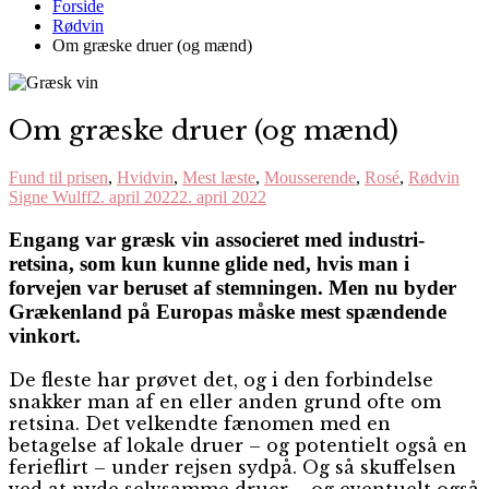
Forside
Rødvin
Om græske druer (og mænd)
Om græske druer (og mænd)
Fund til prisen
,
Hvidvin
,
Mest læste
,
Mousserende
,
Rosé
,
Rødvin
Signe Wulff
2. april 2022
2. april 2022
Engang var græsk vin associeret med industri-
retsina, som kun kunne glide ned, hvis man i
forvejen var beruset af stemningen. Men nu byder
Grækenland på Europas måske mest spændende
vinkort.
D
e fleste har prøvet det, og i den forbindelse
snakker man af en eller anden grund ofte om
retsina. Det velkendte fænomen med en
betagelse af lokale druer – og potentielt også en
ferieflirt – under rejsen sydpå. Og så skuffelsen
ved at nyde selvsamme druer – og eventuelt også