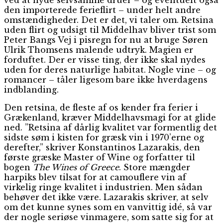
den importerede ferieflirt – under helt andre
omstændigheder. Det er det, vi taler om. Retsina
uden flirt og udsigt til Middelhav bliver trist som
Peter Bangs Vej i pisregn for nu at bruge Søren
Ulrik Thomsens malende udtryk. Magien er
forduftet. Der er visse ting, der ikke skal nydes
uden for deres naturlige habitat. Nogle vine – og
romancer – tåler ligesom bare ikke hverdagens
indblanding.
Den retsina, de fleste af os kender fra ferier i
Grækenland, kræver Middelhavsmagi for at glide
ned. ”Retsina af dårlig kvalitet var formentlig det
sidste søm i kisten for græsk vin i 1970’erne og
derefter,” skriver Konstantinos Lazarakis, den
første græske Master of Wine og forfatter til
bogen
The Wines of Greece
. Store mængder
harpiks blev tilsat for at camouflere vin af
virkelig ringe kvalitet i industrien. Men sådan
behøver det ikke være. Lazarakis skriver, at selv
om det kunne synes som en vanvittig idé, så var
der nogle seriøse vinmagere, som satte sig for at