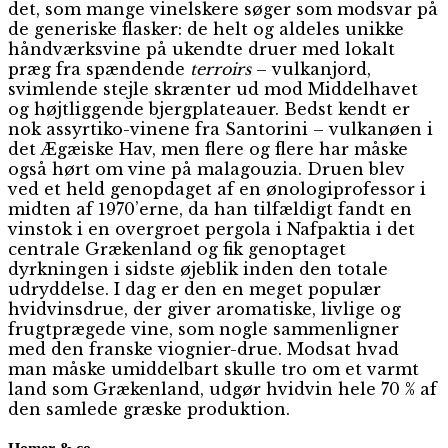
det, som mange vinelskere søger som modsvar på
de generiske flasker: de helt og aldeles unikke
håndværksvine på ukendte druer med lokalt
præg fra spændende
terroirs
– vulkanjord,
svimlende stejle skrænter ud mod Middelhavet
og højtliggende bjergplateauer. Bedst kendt er
nok assyrtiko-vinene fra Santorini – vulkanøen i
det Ægæiske Hav, men flere og flere har måske
også hørt om vine på malagouzia. Druen blev
ved et held genopdaget af en ønologiprofessor i
midten af 1970’erne, da han tilfældigt fandt en
vinstok i en overgroet pergola i Nafpaktia i det
centrale Grækenland og fik genoptaget
dyrkningen i sidste øjeblik inden den totale
udryddelse. I dag er den en meget populær
hvidvinsdrue, der giver aromatiske, livlige og
frugtprægede vine, som nogle sammenligner
med den franske viognier-drue. Modsat hvad
man måske umiddelbart skulle tro om et varmt
land som Grækenland, udgør hvidvin hele 70 % af
den samlede græske produktion.