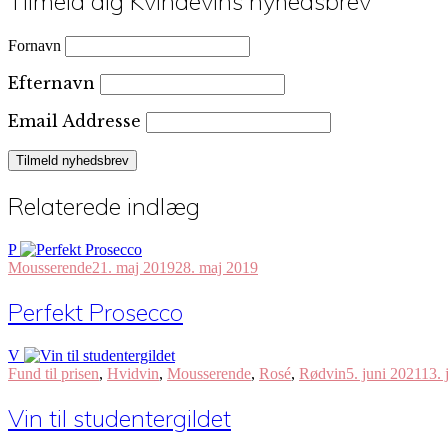
Tilmeld dig Kvindevins nyhedsbrev
Fornavn
Efternavn
Email Addresse
Relaterede indlæg
P
Mousserende
21. maj 2019
28. maj 2019
Perfekt Prosecco
V
Fund til prisen
,
Hvidvin
,
Mousserende
,
Rosé
,
Rødvin
5. juni 2021
13. 
Vin til studentergildet