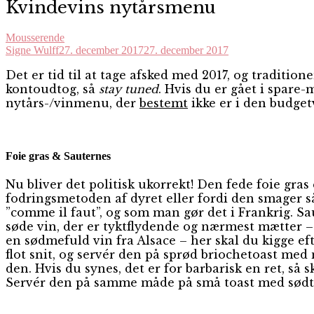
Kvindevins nytårsmenu
Mousserende
Signe Wulff
27. december 2017
27. december 2017
D
et er tid til at tage afsked med 2017, og traditio
kontoudtog, så
stay tuned
. Hvis du er gået i spare
nytårs-/vinmenu, der
bestemt
ikke er i den budget
Foie gras & Sauternes
Nu bliver det politisk ukorrekt! Den fede foie gras 
fodringsmetoden af dyret eller fordi den smager s
”comme il faut”, og som man gør det i Frankrig. Sa
søde vin, der er tyktflydende og nærmest mætter –
en sødmefuld vin fra Alsace – her skal du kigge eft
flot snit, og servér den på sprød briochetoast me
den. Hvis du synes, det er for barbarisk en ret, så
Servér den på samme måde på små toast med sødt t