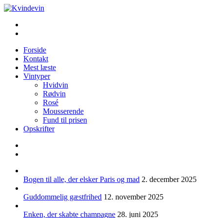
Videre
til
Kvindevin
Blog om vin for kvinder (& andre mennesker)
indhold
Forside
Kontakt
Mest læste
Vintyper
Hvidvin
Rødvin
Rosé
Mousserende
Fund til prisen
Opskrifter
Bogen til alle, der elsker Paris og mad
2. december 2025
Guddommelig gæstfrihed
12. november 2025
Enken, der skabte champagne
28. juni 2025