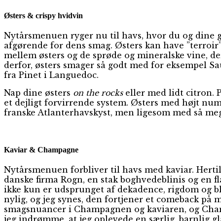
Østers & crispy hvidvin
Nytårsmenuen ryger nu til havs, hvor du og dine gæ
afgørende for dens smag. Østers kan have ”terroir”
mellem østers og de sprøde og mineralske vine, de
derfor, østers smager så godt med for eksempel S
fra Pinet i Languedoc.
Nap dine østers
on the rocks
eller med lidt citron. 
et dejligt forvirrende system. Østers med højt numm
franske Atlanterhavskyst, men ligesom med så meg
Kaviar & Champagne
Nytårsmenuen forbliver til havs med kaviar. Hertil
danske firma Rogn, en stak boghvedeblinis og en f
ikke kun er udsprunget af dekadence, rigdom og bl
nylig, og jeg synes, den fortjener et comeback på
smagsnuancer i Champagnen og kaviaren, og Champ
jeg indrømme, at jeg oplevede en særlig, barnlig gl