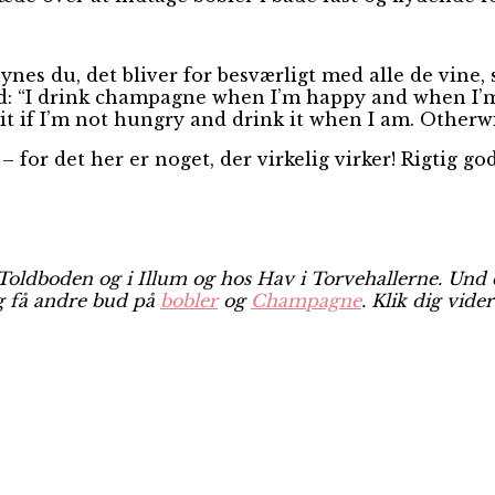
ynes du, det bliver for besværligt med alle de vine, 
: “I drink champagne when I’m happy and when I’m 
 it if I’m not hungry and drink it when I am. Otherwis
for det her er noget, der virkelig virker! Rigtig godt
Toldboden og i Illum og hos Hav i Torvehallerne. Und d
g få andre bud på
bobler
og
Champagne
. Klik dig vide