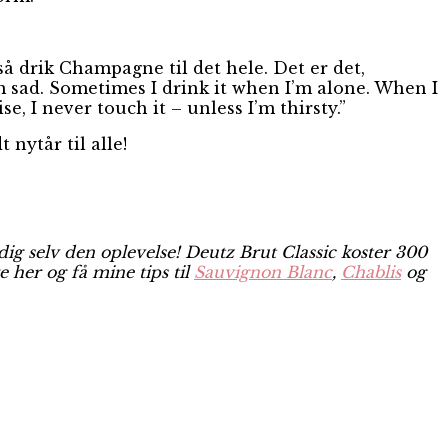
så drik Champagne til det hele. Det er det,
sad. Sometimes I drink it when I’m alone. When I
e, I never touch it – unless I’m thirsty.”
 nytår til alle!
ig selv den oplevelse! Deutz Brut Classic koster 300
re her og få mine tips til
Sauvignon Blanc
,
Chablis
og