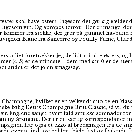
ster skal have østers. Ligesom det gør sig gældend
 ligesom vin. Og apropos terroir: Der er mange, der
r kommer fra stokke, der gror på gammel havbund me
auvignon Blanc fra Sancerre og Pouilly-Fumé, Chard
Personligt foretrækker jeg de lidt mindre østers, og h
er (4-5) er de mindste – dem med str. 0 er de største
et andet er det jo en smagssag.
 Champagne, hvilket er en velkendt duo og en klassi
laske kølig Deutz Champagne Brut Classic, så vil d
ær. Englene sang i hvert fald smukke serenader for 
 min nytårsmenu. Der er en særlig korrespondance m
agnen har også et ekko af brødsmagen fra de små
æde over at indtage bobler i både fast og flydende f