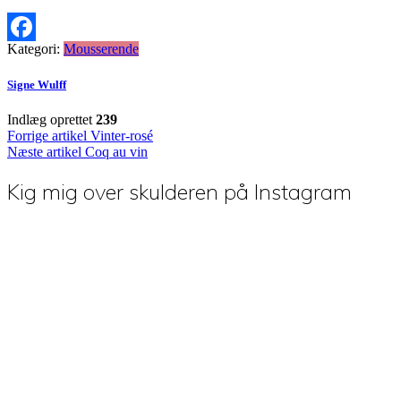
Kategori:
Mousserende
Facebook
Signe Wulff
Indlæg oprettet
239
Indlægsnavigation
Forrige artikel
Vinter-rosé
Næste artikel
Coq au vin
Kig mig over skulderen på Instagram