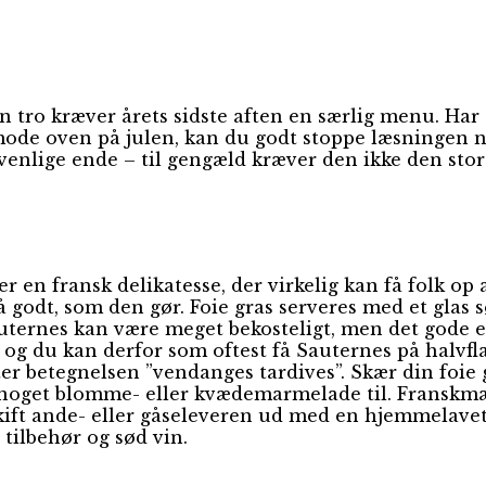
nen tro kræver årets sidste aften en særlig menu. Har 
-mode oven på julen, kan du godt stoppe læsningen n
venlige ende – til gengæld kræver den ikke den store
er en fransk delikatesse, der virkelig kan få folk op 
å godt, som den gør. Foie gras serveres med et glas
uternes kan være meget bekosteligt, men det gode er,
 og du kan derfor som oftest få Sauternes på halvfl
er betegnelsen ”vendanges tardives”. Skær din foie gr
d noget blomme- eller kvædemarmelade til. Franskmæ
 skift ande- eller gåseleveren ud med en hjemmelavet 
ilbehør og sød vin.