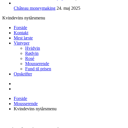
Château moneymaking
24. maj 2025
Kvindevins nytårsmenu
Forside
Kontakt
Mest læste
Vintyper
Hvidvin
Rødvin
Rosé
Mousserende
Fund til prisen
Opskrifter
Forside
Mousserende
Kvindevins nytårsmenu