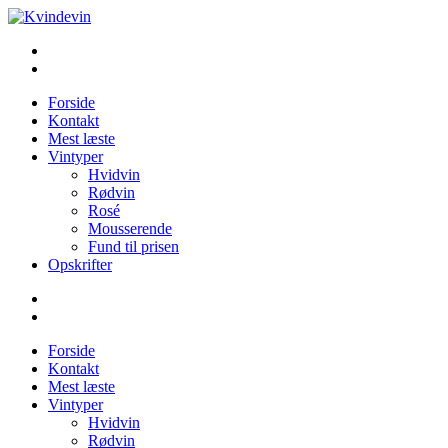
Videre
til
Kvindevin
Blog om vin for kvinder (& andre mennesker)
indhold
Forside
Kontakt
Mest læste
Vintyper
Hvidvin
Rødvin
Rosé
Mousserende
Fund til prisen
Opskrifter
Forside
Kontakt
Mest læste
Vintyper
Hvidvin
Rødvin