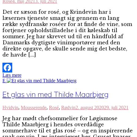
Rosé
4. maj 2021
3. juli 2021
Det er sæson for rosé, og Kvindevin har i
læsernes tjeneste smagt sig gennem en lang
række sydfranske roséer for at finde de vine, som
fortjener opholdstilladelse i dit køleskab til
sommer. Jeg har skrevet ud til en håndfuld af
Danmarks dygtigste vinimportører med den
direkte opgave, de skulle sende mig det bedste,
de havde […]
Læs mere
Facebook
E
Et glas vin med Thilde Maarbjerg
Hvidvin
,
Mousserende
,
Rosé
,
Rødvin
2. august 2020
29. juli 2021
Jeg har mødt chefsommelier for Løgismose
Thilde Maarbjerg i hendes overdådige
sommerhave til et glas rosé – og en inspirerende
snak om vin. Læs interviewet her. Gruset knaser