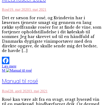
Rosé
19. maj 2020
3. maj 2021
Det er sæson for rosé, og Kvindevin har i
læsernes tjeneste smagt sig gennem en lang
række sydfranske roséer for at finde de vine, som
fortjener opholdstilladelse i dit køleskab til
sommer. Jeg har skrevet ud til en håndfuld af
Danmarks dygtigste vinimportører med den
direkte opgave, de skulle sende mig det bedste,
de havde […]
Læs mere
Facebook
M
Manual til rosé
Rosé
28. april 2020
3. maj 2021
Rosé kan være alt fra en svagt, svagt lyserød vin
til en mørkerød, hindbærfarvet drik. Og dermed