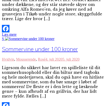
under dækkene, og der står støvede skyer om
omkring Alfa Romeo’en, da jeg kører ned ad
grusvejen i Tikøb under nogle store, skyggefulde
træer. Lige der hvor […]
Læs mere
Facebook
S
Sommervine under 100 kroner
Hvidvin
,
Mousserende
,
Rosé
4. juli 2020
5. juli 2020
Ligesom du sikkert har lavet en spilleliste til dit
sommerhusophold eller din biltur med tagboks
og hele moletjavsen, skal du også have en hitliste
med sommervine, som du bør smage i løbet af
sommeren! De fleste er i den lette og læskende
genre – kun afbrudt af en grillvin, der har lidt
mere fylde. Fælles […]