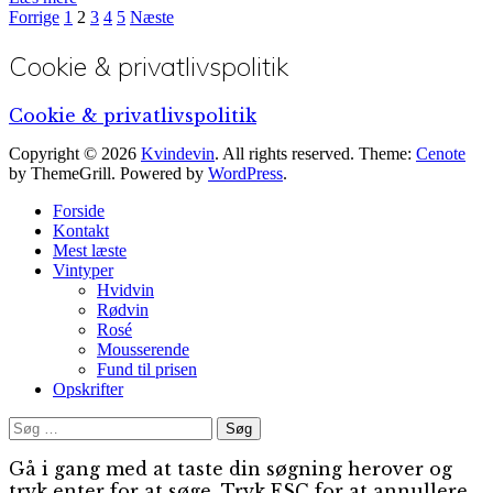
Facebook
Indlægsnavigation
Side
Side
Side
Side
Side
Forrige
1
2
3
4
5
Næste
Cookie & privatlivspolitik
Cookie & privatlivspolitik
Copyright © 2026
Kvindevin
. All rights reserved. Theme:
Cenote
by ThemeGrill. Powered by
WordPress
.
Forside
Kontakt
Mest læste
Vintyper
Hvidvin
Rødvin
Rosé
Mousserende
Fund til prisen
Opskrifter
Søg
efter:
Gå i gang med at taste din søgning herover og
tryk enter for at søge. Tryk ESC for at annullere.