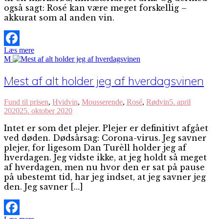
også sagt: Rosé kan være meget forskellig –
akkurat som al anden vin.
Læs mere
Facebook
M
Mest af alt holder jeg af hverdagsvinen
Fund til prisen
,
Hvidvin
,
Mousserende
,
Rosé
,
Rødvin
5. april
2020
25. oktober 2020
Intet er som det plejer. Plejer er definitivt afgået
ved døden. Dødsårsag: Corona-virus. Jeg savner
plejer, for ligesom Dan Turèll holder jeg af
hverdagen. Jeg vidste ikke, at jeg holdt så meget
af hverdagen, men nu hvor den er sat på pause
på ubestemt tid, har jeg indset, at jeg savner jeg
den. Jeg savner […]