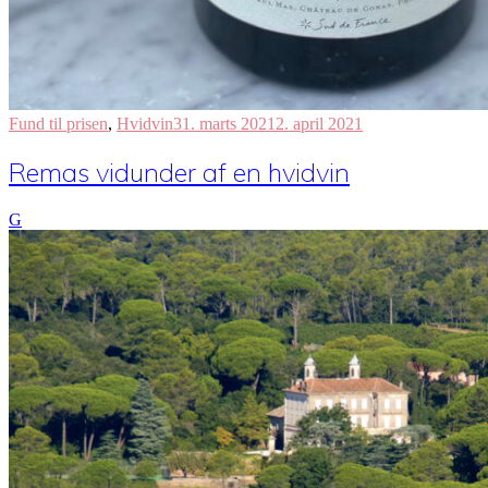
Fund til prisen
,
Hvidvin
31. marts 2021
2. april 2021
Remas vidunder af en hvidvin
G