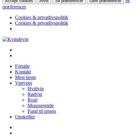
Se
Accept cookies
Afvis
Se præferencer
Gem præferencer
præferencer
Cookies & privatlivspolitik
Cookies & privatlivspolitik
Videre
til
Kvindevin
Blog om vin for kvinder (& andre mennesker)
indhold
Forside
Kontakt
Mest læste
Vintyper
Hvidvin
Rødvin
Rosé
Mousserende
Fund til prisen
Opskrifter