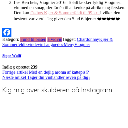
Les Berchets, Viognier 2016. Totalt lækker fyldig Viognier-
vin med en smag, der får én til at tænke på abrikos og fersken.
Den kan
fås hos Kjær & Sommerfeldt til 99 kr.,
hvilket den
bestemt var værd. Jeg giver den 5 ud 6 hjerter ❤️❤️❤️❤️❤️
Kategori:
Fund til prisen
Hvidvin
Tagget:
Chardonnay
Kjær &
Facebook
Sommerfeldt
kvindevin
Languedoc
Meny
Viognier
Signe Wulff
Indlæg oprettet
239
Indlægsnavigation
Forrige artikel
Med en dejlig aroma af kattepis!?
Næste artikel
Tager din vinhandler røven på dig?
Kig mig over skulderen på Instagram