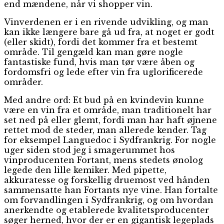
end mændene, når vi shopper vin.
Vinverdenen er i en rivende udvikling, og man
kan ikke længere bare gå ud fra, at noget er godt
(eller skidt), fordi det kommer fra et bestemt
område. Til gengæld kan man gøre nogle
fantastiske fund, hvis man tør være åben og
fordomsfri og lede efter vin fra uglorificerede
områder.
Med andre ord: Et bud på en kvindevin kunne
være en vin fra et område, man traditionelt har
set ned på eller glemt, fordi man har haft øjnene
rettet mod de steder, man allerede kender. Tag
for eksempel Languedoc i Sydfrankrig. For nogle
uger siden stod jeg i smagerummet hos
vinproducenten Fortant, mens stedets ønolog
legede den lille kemiker. Med pipette,
akkuratesse og forskellig druemost ved hånden
sammensatte han Fortants nye vine. Han fortalte
om forvandlingen i Sydfrankrig, og om hvordan
anerkendte og etablerede kvalitetsproducenter
søger herned, hvor der er en gigantisk legeplads