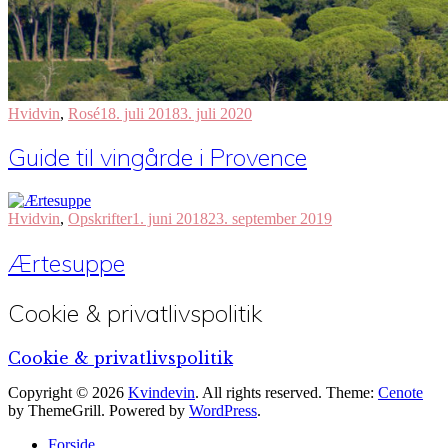
Hvidvin
,
Rosé
18. juli 2018
3. juli 2020
Guide til vingårde i Provence
Hvidvin
,
Opskrifter
1. juni 2018
23. september 2019
Ærtesuppe
Cookie & privatlivspolitik
Cookie & privatlivspolitik
Copyright © 2026
Kvindevin
. All rights reserved. Theme:
Cenote
by ThemeGrill. Powered by
WordPress
.
Forside