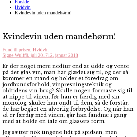
Forside
Hvidvin
Kvindevin uden mandehørm!
Kvindevin uden mandehørm!
Fund til prisen
,
Hvidvin
Signe Wulff
8. juli 2017
12. januar 2018
E
r der noget mere nedtur end at sidde og vente
på det glas vin, man har glædet sig til, og der så
kommer en mand og holder et foredrag om
jordbundsforhold, vinpresningsteknik og
oldtidens vin-brug? Skulle nogen formaste sig til
at nippe til vinen, før han er færdig med sin
monolog, skuler han ondt til dem, så de forstår,
de har begået en alvorlig forbrydelse. Og når han
så er færdig med vinen, går han fandme i gang
med at holde en tale om glassets form.
Jeg sætter nok tingene lidt på spidsen, men