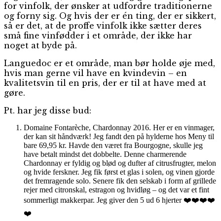
for vinfolk, der ønsker at udfordre traditionerne
og forny sig. Og hvis der er én ting, der er sikkert,
så er det, at de proffe vinfolk ikke sætter deres
små fine vinfødder i et område, der ikke har
noget at byde på.
Languedoc er et område, man bør holde øje med,
hvis man gerne vil have en kvindevin – en
kvalitetsvin til en pris, der er til at have med at
gøre.
Pt. har jeg disse bud:
Domaine Fontarèche, Chardonnay 2016. Her er en vinmager,
der kan sit håndværk! Jeg fandt den på hylderne hos Meny til
bare 69,95 kr. Havde den været fra Bourgogne, skulle jeg
have betalt mindst det dobbelte. Denne charmerende
Chardonnay er fyldig og blød og dufter af citrusfrugter, melon
og hvide ferskner. Jeg fik først et glas i solen, og vinen gjorde
det fremragende solo. Senere fik den selskab i form af grillede
rejer med citronskal, estragon og hvidløg – og det var et fint
sommerligt makkerpar. Jeg giver den 5 ud 6 hjerter ❤️❤️❤️❤️
❤️