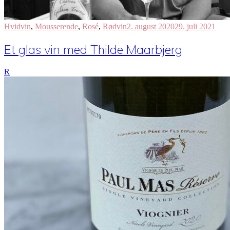
Hvidvin
,
Mousserende
,
Rosé
,
Rødvin
2. august 2020
29. juli 2021
Et glas vin med Thilde Maarbjerg
R