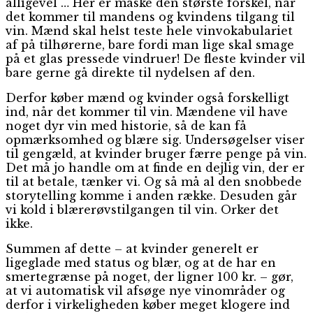
alligevel … Her er måske den største forskel, når
det kommer til mandens og kvindens tilgang til
vin. Mænd skal helst teste hele vinvokabulariet
af på tilhørerne, bare fordi man lige skal smage
på et glas pressede vindruer! De fleste kvinder vil
bare gerne gå direkte til nydelsen af den.
Derfor køber mænd og kvinder også forskelligt
ind, når det kommer til vin. Mændene vil have
noget dyr vin med historie, så de kan få
opmærksomhed og blære sig. Undersøgelser viser
til gengæld, at kvinder bruger færre penge på vin.
Det må jo handle om at finde en dejlig vin, der er
til at betale, tænker vi. Og så må al den snobbede
storytelling komme i anden række. Desuden går
vi kold i blærerøvstilgangen til vin. Orker det
ikke.
Summen af dette – at kvinder generelt er
ligeglade med status og blær, og at de har en
smertegrænse på noget, der ligner 100 kr. – gør,
at vi automatisk vil afsøge nye vinområder og
derfor i virkeligheden køber meget klogere ind