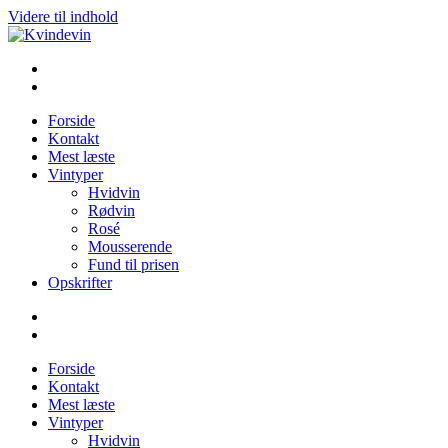
Videre til indhold
Kvindevin
Blog om vin for kvinder (& andre mennesker)
Forside
Kontakt
Mest læste
Vintyper
Hvidvin
Rødvin
Rosé
Mousserende
Fund til prisen
Opskrifter
Forside
Kontakt
Mest læste
Vintyper
Hvidvin