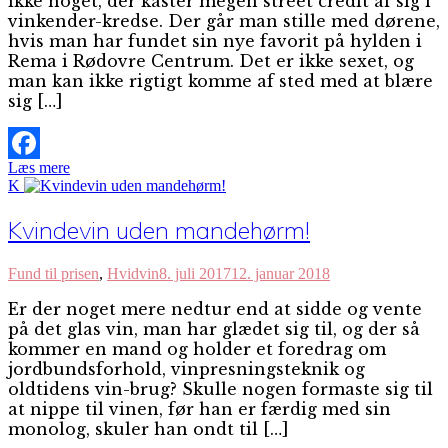
ikke noget, der kaster megen street credit af sig i
vinkender-kredse. Der går man stille med dørene,
hvis man har fundet sin nye favorit på hylden i
Rema i Rødovre Centrum. Det er ikke sexet, og
man kan ikke rigtigt komme af sted med at blære
sig […]
Læs mere
Facebook
K
Kvindevin uden mandehørm!
Fund til prisen
,
Hvidvin
8. juli 2017
12. januar 2018
Er der noget mere nedtur end at sidde og vente
på det glas vin, man har glædet sig til, og der så
kommer en mand og holder et foredrag om
jordbundsforhold, vinpresningsteknik og
oldtidens vin-brug? Skulle nogen formaste sig til
at nippe til vinen, før han er færdig med sin
monolog, skuler han ondt til […]