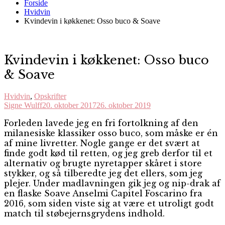
Forside
Hvidvin
Kvindevin i køkkenet: Osso buco & Soave
Kvindevin i køkkenet: Osso buco
& Soave
Hvidvin
,
Opskrifter
Signe Wulff
20. oktober 2017
26. oktober 2019
F
orleden lavede jeg en fri fortolkning af den
milanesiske klassiker osso buco, som måske er én
af mine livretter. Nogle gange er det svært at
finde godt kød til retten, og jeg greb derfor til et
alternativ og brugte nyretapper skåret i store
stykker, og så tilberedte jeg det ellers, som jeg
plejer. Under madlavningen gik jeg og nip-drak af
en flaske Soave Anselmi Capitel Foscarino fra
2016, som siden viste sig at være et utroligt godt
match til støbejernsgrydens indhold.