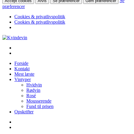
Se
Accept cookies
Afvis
Se præferencer
Gem præferencer
præferencer
Cookies & privatlivspolitik
Cookies & privatlivspolitik
Videre
til
Kvindevin
Blog om vin for kvinder (& andre mennesker)
indhold
Forside
Kontakt
Mest læste
Vintyper
Hvidvin
Rødvin
Rosé
Mousserende
Fund til prisen
Opskrifter