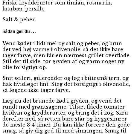
Friske krydderurter som timian, rosmarin,
laurbær, persille
Salt & peber
Sådan gør du …
Vend kødet i lidt mel og salt og peber, og brun
det ved høj varme i olivenolie, så det ikke bare
tager farve, men får en nærmest grillet overflade.
Stil det til side, tør gryden af og varm noget ny
olie forsigtigt op.
Snit selleri, gulerødder og løg i bittesmå tern, og
hak hvidløget fint. Steg det forsigtigt i olivenolie,
så løgene ikke tager farve.
Læg nu det brunede kød i gryden, og vend det
rundt med grøntsagerne. Tilsæt flåede tomater,
hvidvin og krydderurter, og bring det i kog. Skru
derefter ned, så retten bare står og hyggesimrer
de næste 3-4 timer. Du kan ikke forcere den gode
smag, så giv dig god til med simringen. Smag til