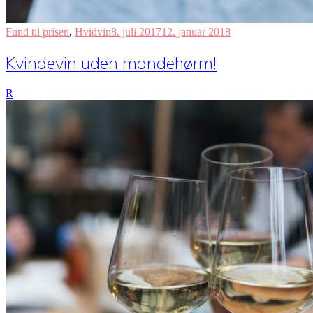
Fund til prisen
,
Hvidvin
8. juli 2017
12. januar 2018
Kvindevin uden mandehørm!
R