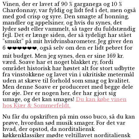
Vinen, der er lavet af 90 % garganega og 10 %
Chardonnay, var fyldig og lidt fed i det, men også
med god crisp og syre. Den smagte af honning,
mandler og appelsiner, og hvis du synes, det
lyder sødt eller vammelt, så tager du fuldstændig
fejl. Det er længe siden, der så tydeligt har stået
”smukt” på mit hvidvinsbarometer. Jeg giver den
6 ❤️❤️❤️❤️❤️❤️, også selv om den er lidt pebret for
mit budget. Men jeg synes, den er sine 169 kr.
værd. Soave har et noget blakket ry, fordi
området historisk har høstet alt for stort udbytte
fra vinstokkene og lavet vin i ukritiske metermål
uden at skæve til forhold som smag og kvalitet.
Men denne Soave er produceret med begge dele
for øje. Der er nogen her, der har gjort sig
umage, og det kan smages!
Du kan købe vinen
hos Kjær & Sommerfeldt.
Nu får du opskriften på min osso buco, så du kan
prøve, hvordan sød musik smager. For det var
hvad, der opstod, da norditaliensk
køkkenklassiker mødte veltillavet norditaliensk