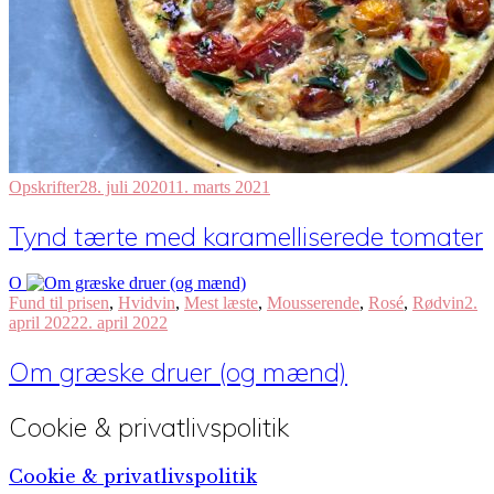
Opskrifter
28. juli 2020
11. marts 2021
Tynd tærte med karamelliserede tomater
O
Fund til prisen
,
Hvidvin
,
Mest læste
,
Mousserende
,
Rosé
,
Rødvin
2.
april 2022
2. april 2022
Om græske druer (og mænd)
Cookie & privatlivspolitik
Cookie & privatlivspolitik