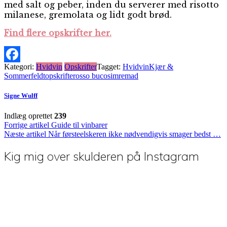
med salt og peber, inden du serverer med risotto
milanese, gremolata og lidt godt brød.
Find flere opskrifter her.
Kategori:
Hvidvin
Opskrifter
Tagget:
Hvidvin
Kjær &
Facebook
Sommerfeldt
opskrifter
osso buco
simremad
Signe Wulff
Indlæg oprettet
239
Indlægsnavigation
Forrige artikel
Guide til vinbarer
Næste artikel
Når førsteelskeren ikke nødvendigvis smager bedst …
Kig mig over skulderen på Instagram