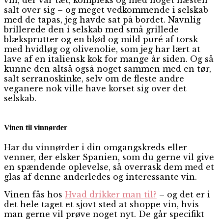
salt over sig – og meget vedkommende i selskab
med de tapas, jeg havde sat på bordet. Navnlig
brillerede den i selskab med små grillede
blæksprutter og en blød og mild puré af torsk
med hvidløg og olivenolie, som jeg har lært at
lave af en italiensk kok for mange år siden. Og så
kunne den altså også noget sammen med en tør,
salt serranoskinke, selv om de fleste andre
veganere nok ville have korset sig over det
selskab.
Vinen til vinnørder
Har du vinnørder i din omgangskreds eller
venner, der elsker Spanien, som du gerne vil give
en spændende oplevelse, så overrask dem med et
glas af denne anderledes og interessante vin.
Vinen fås hos
Hvad drikker man til?
– og det er i
det hele taget et sjovt sted at shoppe vin, hvis
man gerne vil prøve noget nyt. De går specifikt