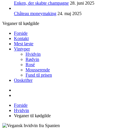
Enken, der skabte champagne
28. juni 2025
Château moneymaking
24. maj 2025
Veganer til kødgilde
Forside
Kontakt
Mest læste
Vintyper
Hvidvin
Rødvin
Rosé
Mousserende
Fund til prisen
Opskrifter
Forside
Hvidvin
Veganer til kødgilde