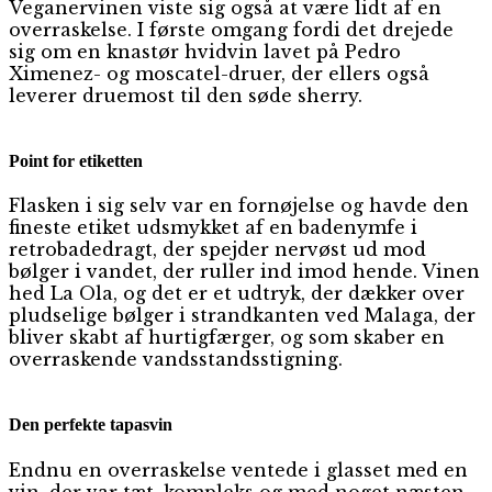
Veganervinen viste sig også at være lidt af en
overraskelse. I første omgang fordi det drejede
sig om en knastør hvidvin lavet på Pedro
Ximenez- og moscatel-druer, der ellers også
leverer druemost til den søde sherry.
Point for etiketten
Flasken i sig selv var en fornøjelse og havde den
fineste etiket udsmykket af en badenymfe i
retrobadedragt, der spejder nervøst ud mod
bølger i vandet, der ruller ind imod hende. Vinen
hed La Ola, og det er et udtryk, der dækker over
pludselige bølger i strandkanten ved Malaga, der
bliver skabt af hurtigfærger, og som skaber en
overraskende vandsstandsstigning.
Den perfekte tapasvin
Endnu en overraskelse ventede i glasset med en
vin, der var tæt, kompleks og med noget næsten