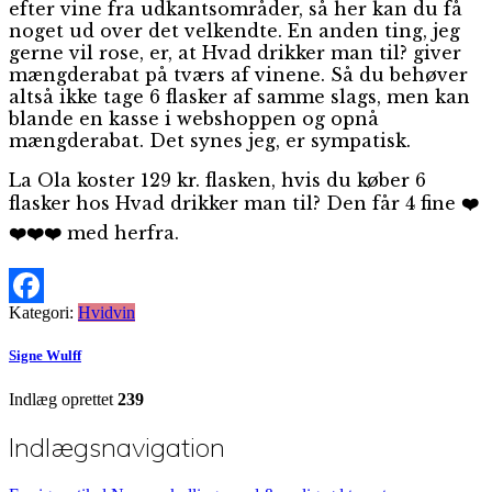
efter vine fra udkantsområder, så her kan du få
noget ud over det velkendte. En anden ting, jeg
gerne vil rose, er, at Hvad drikker man til? giver
mængderabat på tværs af vinene. Så du behøver
altså ikke tage 6 flasker af samme slags, men kan
blande en kasse i webshoppen og opnå
mængderabat. Det synes jeg, er sympatisk.
La Ola koster 129 kr. flasken, hvis du køber 6
flasker hos Hvad drikker man til? Den får 4 fine
❤️
❤️❤️❤️
med herfra.
Kategori:
Hvidvin
Facebook
Signe Wulff
Indlæg oprettet
239
Indlægsnavigation