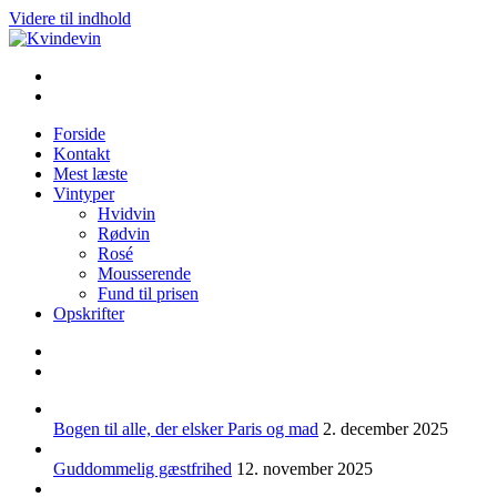
Videre til indhold
Kvindevin
Blog om vin for kvinder (& andre mennesker)
Forside
Kontakt
Mest læste
Vintyper
Hvidvin
Rødvin
Rosé
Mousserende
Fund til prisen
Opskrifter
Bogen til alle, der elsker Paris og mad
2. december 2025
Guddommelig gæstfrihed
12. november 2025