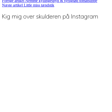
Forrige artikel
Nemme kyllingespyd & syrligsød tomatsuppe
Næste artikel
Little miss tændstik
Kig mig over skulderen på Instagram