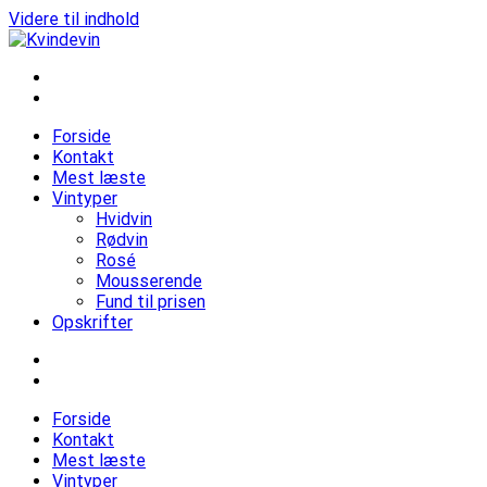
Videre til indhold
Kvindevin
Blog om vin for kvinder (& andre mennesker)
Forside
Kontakt
Mest læste
Vintyper
Hvidvin
Rødvin
Rosé
Mousserende
Fund til prisen
Opskrifter
Forside
Kontakt
Mest læste
Vintyper