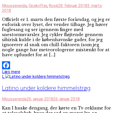
Mousserende
,
Opskrifter
,
Rosé
28. februar 2018
3. marts
2018
Officielt er 1. marts den første forårsdag, og jeg er
euforisk over lyset, der vender tilbage. Jeg hører
fuglesang og ser igennem fingre med
snestormsvarsler. Jeg cykler fløjtende gennem
sibirisk kulde i de københavnske gader, for jeg
ignorerer al snak om chill-faktoren (som jeg
nogle gange har meteorologerne mistænkt for at
have opfundet for at […]
Læs mere
Facebook
L
Latino under koldere himmelstrøg
Mousserende
26. januar 2018
26. januar 2018
Kan I huske dengang, der kørte en Tv-reklame for
et teleselskab, hvor der sad en meget lys og