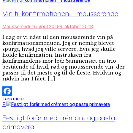
V
Vin til konfirmationen – mousserende
Mousserende
16. april 2018
9. oktober 2018
I dag er vi nået til den mousserende vin på
konfirmationsmenuen. Jeg er nemlig blevet
spurgt, hvad jeg ville servere, hvis jeg skulle
holde konfirmation. Instruksen fra
konfirmandens mor lød: Sammensæt en trio
bestående af hvid, rød og mousserende vin, der
passer til det meste og til de fleste. Hvidvin og
rødvin har I fået. […]
Læs mere
Facebook
F
Festligt forår med crémant og pasta
primavera