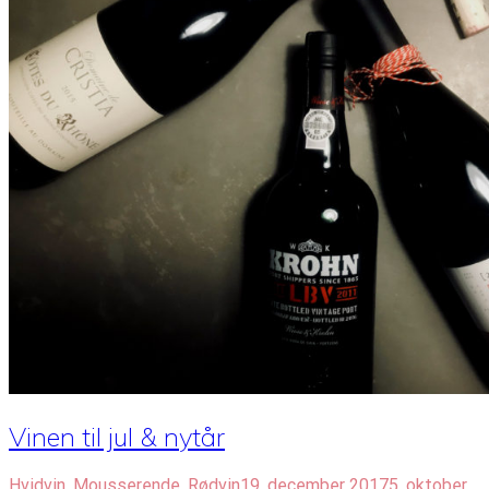
Vinen til jul & nytår
Hvidvin
,
Mousserende
,
Rødvin
19. december 2017
5. oktober