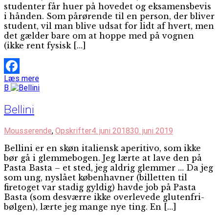
studenter får huer på hovedet og eksamensbevis
i hånden. Som pårørende til en person, der bliver
student, vil man blive udsat for lidt af hvert, men
det gælder bare om at hoppe med på vognen
(ikke rent fysisk […]
Læs mere
Facebook
B
Bellini
Mousserende
,
Opskrifter
4. juni 2018
30. juni 2019
Bellini er en skøn italiensk aperitivo, som ikke
bør gå i glemmebogen. Jeg lærte at lave den på
Pasta Basta – et sted, jeg aldrig glemmer … Da jeg
som ung, nyslået københavner (billetten til
firetoget var stadig gyldig) havde job på Pasta
Basta (som desværre ikke overlevede glutenfri-
bølgen), lærte jeg mange nye ting. En […]