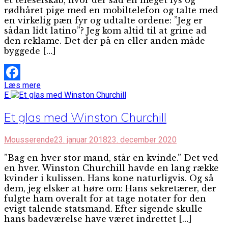
rødhåret pige med en mobiltelefon og talte med
en virkelig pæn fyr og udtalte ordene: ”Jeg er
sådan lidt latino”? Jeg kom altid til at grine ad
den reklame. Det der på en eller anden måde
byggede […]
Læs mere
Facebook
E
Et glas med Winston Churchill
Mousserende
23. januar 2018
23. december 2020
”Bag en hver stor mand, står en kvinde.” Det ved
en hver. Winston Churchill havde en lang række
kvinder i kulissen. Hans kone naturligvis. Og så
dem, jeg elsker at høre om: Hans sekretærer, der
fulgte ham overalt for at tage notater for den
evigt talende statsmand. Efter sigende skulle
hans badeværelse have været indrettet […]