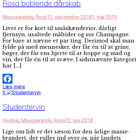
Rosa boblende dårskab
Mousserende
,
Rosé
12. september 2018
1. maj 2019
Livet er for kort til småskænderier, dårligt
fjernsyn, usaltede måltider og sur Champagne.
For bare at nævne et par ting. Derimod skal man
fylde på med mennesker, der får én til at grine,
bøger, der får ens hjerte til at hoppe og mad og
vin, der får én til at svæve. I sidstnævnte kategori
har […]
Læs mere
Facebook
S
Studentervin
Hvidvin
,
Mousserende
,
Rosé
12. juni 2018
Lige om lidt er det sæson for den årlige masse-
brandert, der ruller ind over os, når landets