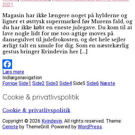
2021
Magasin har ikke længere noget på hylderne og
ligner et østtysk supermarked før Murens fald, og
du har ikke købt en eneste julegave. Du kom til at
lave nogle lidt for me too-agtige moves på
dansegulvet til julefrokosten, og det hele sejler
ærligt talt en smule for dig. Som en næstekærlig
gestus bringer Kvindevin her […]
Læs mere
Facebook
Indlægsnavigation
Forrige
Side
1
Side
2
Side
3
Side
4
Side
5
Side
6
Næste
Cookie & privatlivspolitik
Cookie & privatlivspolitik
Copyright © 2026
Kvindevin
. All rights reserved. Theme:
Cenote
by ThemeGrill. Powered by
WordPress
.