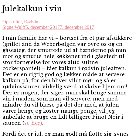
Julekalkun i vin
Opskrifter
,
Rødvin
Signe Wulff
5. december 2017
7. december 2017
I
min familie har vi – bortset fra et par afstikkere
(grillet and da Weberbølgen var ovre os og en
gåsesteg, der smuttede ud af hænderne på min
mor og smurte hele køkkenet ind i gåsefedt til
stor fornøjelse for vores altid sultne
cockerspaniel) – fået kalkun i rødvin juleaften.
Det er en rigtig god og lækker måde at servere
kalkun på, for den bliver vildt mør, og så er
rødvinssaucen virkelig værd at skrive hjem om!
Der er nogen, der siger, man skal bruge samme
vin i maden, som man vil servere, men med
mindre du vil blæse på det der med, at julen
varer længe og koster mange penge, vil jeg
anbefale at bruge en lidt billigere Pinot Noir i
saucen (
se her)
.
Fordi det er jul, og man godt må flotte sig, synes