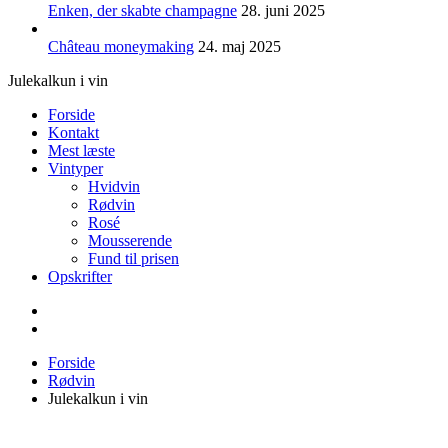
Enken, der skabte champagne
28. juni 2025
Château moneymaking
24. maj 2025
Julekalkun i vin
Forside
Kontakt
Mest læste
Vintyper
Hvidvin
Rødvin
Rosé
Mousserende
Fund til prisen
Opskrifter
Forside
Rødvin
Julekalkun i vin