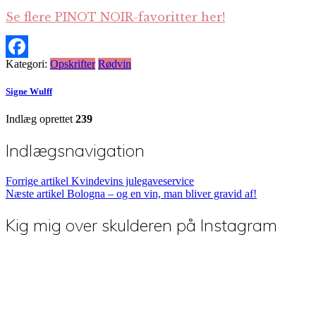
Se flere PINOT NOIR-favoritter her!
Kategori:
Opskrifter
Rødvin
Facebook
Signe Wulff
Indlæg oprettet
239
Indlægsnavigation
Forrige artikel
Kvindevins julegaveservice
Næste artikel
Bologna – og en vin, man bliver gravid af!
Kig mig over skulderen på Instagram