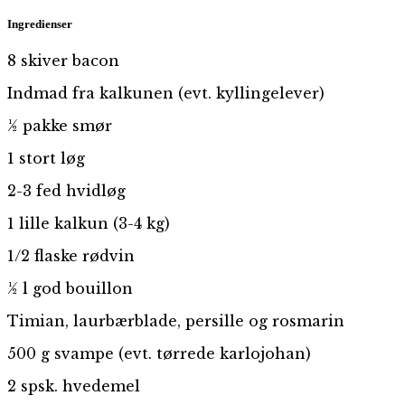
Ingredienser
8 skiver bacon
Indmad fra kalkunen (evt. kyllingelever)
½ pakke smør
1 stort løg
2-3 fed hvidløg
1 lille kalkun (3-4 kg)
1/2 flaske rødvin
½ l god bouillon
Timian, laurbærblade, persille og rosmarin
500 g svampe (evt. tørrede karlojohan)
2 spsk. hvedemel