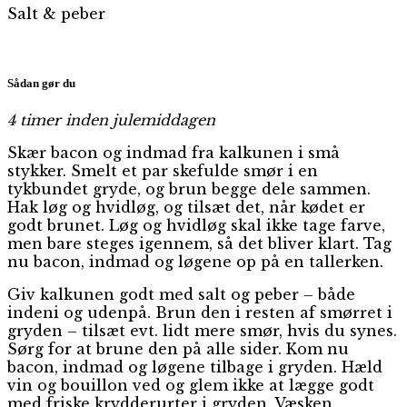
Salt & peber
Sådan gør du
4 timer inden julemiddagen
Skær bacon og indmad fra kalkunen i små
stykker. Smelt et par skefulde smør i en
tykbundet gryde, og brun begge dele sammen.
Hak løg og hvidløg, og tilsæt det, når kødet er
godt brunet. Løg og hvidløg skal ikke tage farve,
men bare steges igennem, så det bliver klart. Tag
nu bacon, indmad og løgene op på en tallerken.
Giv kalkunen godt med salt og peber – både
indeni og udenpå. Brun den i resten af smørret i
gryden – tilsæt evt. lidt mere smør, hvis du synes.
Sørg for at brune den på alle sider. Kom nu
bacon, indmad og løgene tilbage i gryden. Hæld
vin og bouillon ved og glem ikke at lægge godt
med friske krydderurter i gryden. Væsken