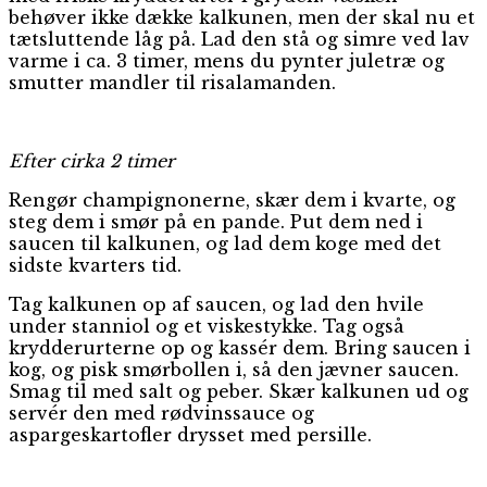
behøver ikke dække kalkunen, men der skal nu et
tætsluttende låg på. Lad den stå og simre ved lav
varme i ca. 3 timer, mens du pynter juletræ og
smutter mandler til risalamanden.
Efter cirka 2 timer
Rengør champignonerne, skær dem i kvarte, og
steg dem i smør på en pande. Put dem ned i
saucen til kalkunen, og lad dem koge med det
sidste kvarters tid.
Tag kalkunen op af saucen, og lad den hvile
under stanniol og et viskestykke. Tag også
krydderurterne op og kassér dem. Bring saucen i
kog, og pisk smørbollen i, så den jævner saucen.
Smag til med salt og peber. Skær kalkunen ud og
servér den med rødvinssauce og
aspargeskartofler drysset med persille.