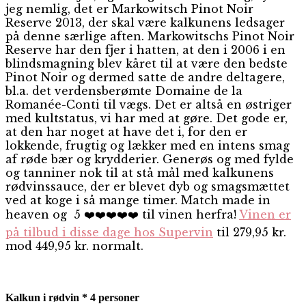
jeg nemlig, det er Markowitsch Pinot Noir
Reserve 2013, der skal være kalkunens ledsager
på denne særlige aften. Markowitschs Pinot Noir
Reserve har den fjer i hatten, at den i 2006 i en
blindsmagning blev kåret til at være den bedste
Pinot Noir og dermed satte de andre deltagere,
bl.a. det verdensberømte Domaine de la
Romanée-Conti til vægs. Det er altså en østriger
med kultstatus, vi har med at gøre. Det gode er,
at den har noget at have det i, for den er
lokkende, frugtig og lækker med en intens smag
af røde bær og krydderier. Generøs og med fylde
og tanniner nok til at stå mål med kalkunens
rødvinssauce, der er blevet dyb og smagsmættet
ved at koge i så mange timer. Match made in
heaven og 5 ❤️❤️❤️❤️❤️ til vinen herfra!
Vinen er
på tilbud i disse dage hos Supervin
til 279,95 kr.
mod 449,95 kr. normalt.
Kalkun i rødvin * 4 personer