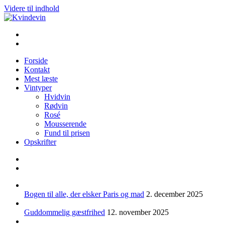
Videre til indhold
Kvindevin
Blog om vin for kvinder (& andre mennesker)
Forside
Kontakt
Mest læste
Vintyper
Hvidvin
Rødvin
Rosé
Mousserende
Fund til prisen
Opskrifter
Bogen til alle, der elsker Paris og mad
2. december 2025
Guddommelig gæstfrihed
12. november 2025