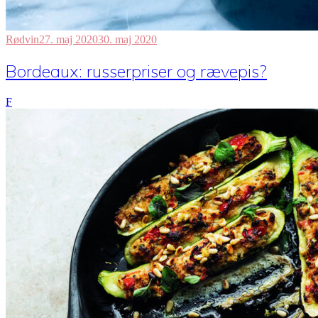
Rødvin
27. maj 2020
30. maj 2020
Bordeaux: russerpriser og rævepis?
F