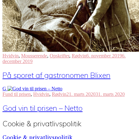
Hvidvin
,
Mousserende
,
Opskrifter
,
Rødvin
6. november 2019
6.
december 2019
På sporet af gastronomen Blixen
G
Fund til prisen
,
Hvidvin
,
Rødvin
21. marts 2020
31. marts 2020
God vin til prisen – Netto
Cookie & privatlivspolitik
Cookie & privatlivspolitik