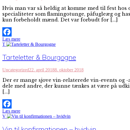
Hvis man var så heldig at komme med til fest hos
specialiteter som flamingotunge, påfugleæg og ha
kun forbeholdt mænd. Det var forbudt for […]
Læs mere
Facebook
T
Tarteletter & Bourgogne
Uncategorized
22. april 2018
8. oktober 2018
Der er mange sjove vin-relaterede vin-events og -a
dele med andre, der kunne tænkes at være på udkig
[…]
Læs mere
Facebook
V
Vin til konfirmationen – hvidvin