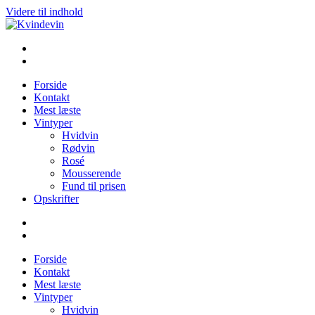
Videre til indhold
Kvindevin
Blog om vin for kvinder (& andre mennesker)
Forside
Kontakt
Mest læste
Vintyper
Hvidvin
Rødvin
Rosé
Mousserende
Fund til prisen
Opskrifter
Forside
Kontakt
Mest læste
Vintyper
Hvidvin