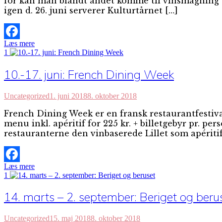
for kan man blandt andet komme til vinsmagning o
igen d. 26. juni serverer Kulturtårnet […]
Læs mere
Facebook
1
10.-17. juni: French Dining Week
Uncategorized
1. juni 2018
8. oktober 2018
French Dining Week er en fransk restaurantfestival,
menu inkl. apéritif for 225 kr. + billetgebyr pr. p
restauranterne den vinbaserede Lillet som apéritif
Læs mere
Facebook
1
14. marts – 2. september: Beriget og beru
Uncategorized
15. maj 2018
8. oktober 2018