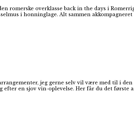
 den romerske overklasse back in the days i Romerr
sselmus i honninglage. Alt sammen akkompagneret af
rrangementer, jeg gerne selv vil være med til i den
 efter en sjov vin-oplevelse. Her får du det først