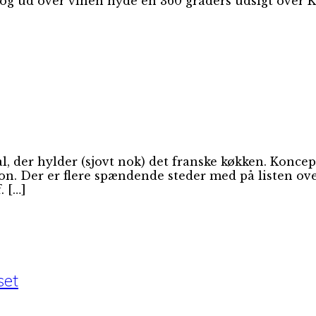
g ud over vinen nyde en 360 graders udsigt over Kø
 der hylder (sjovt nok) det franske køkken. Koncepte
erson. Der er flere spændende steder med på listen ov
. […]
set