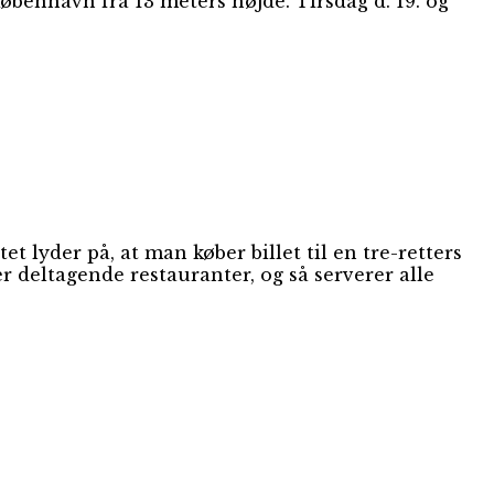
benhavn fra 13 meters højde. Tirsdag d. 19. og
t lyder på, at man køber billet til en tre-retters
er deltagende restauranter, og så serverer alle