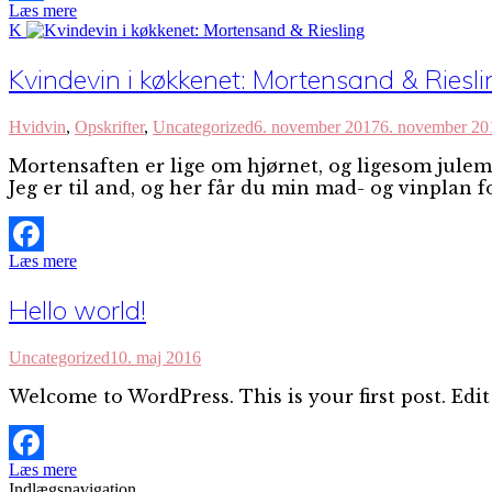
Læs mere
Facebook
K
Kvindevin i køkkenet: Mortensand & Riesli
Hvidvin
,
Opskrifter
,
Uncategorized
6. november 2017
6. november 20
Mortensaften er lige om hjørnet, og ligesom julemad
Jeg er til and, og her får du min mad- og vinplan f
Læs mere
Facebook
Hello world!
Uncategorized
10. maj 2016
Welcome to WordPress. This is your first post. Edit 
Læs mere
Facebook
Indlægsnavigation