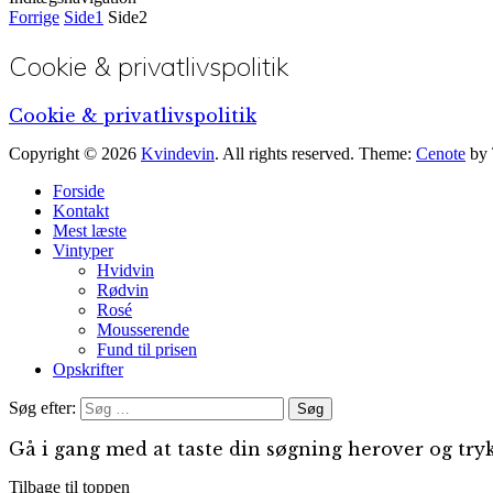
Forrige
Side
1
Side
2
Cookie & privatlivspolitik
Cookie & privatlivspolitik
Copyright © 2026
Kvindevin
. All rights reserved. Theme:
Cenote
by 
Forside
Kontakt
Mest læste
Vintyper
Hvidvin
Rødvin
Rosé
Mousserende
Fund til prisen
Opskrifter
Søg efter:
Gå i gang med at taste din søgning herover og tryk
Tilbage til toppen