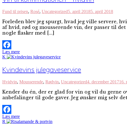
Fund til prisen
,
Rosé
,
Uncategorized
5. april 2018
5. april 2018
Forleden blev jeg spurgt, hvad jeg ville servere, 
af hvid, rød og mousserende vin, der passer til det
nogle flasker med […]
Læs mere
Facebook
K
Kvindevins julegaveservice
Hvidvin
,
Mousserende
,
Rødvin
,
Uncategorized
4. december 2017
16. 
Kender du én, der er glad for vin og vil du gerne 
anbefalinger til gode gaver. Jeg ønsker mig selv det
Læs mere
Facebook
R