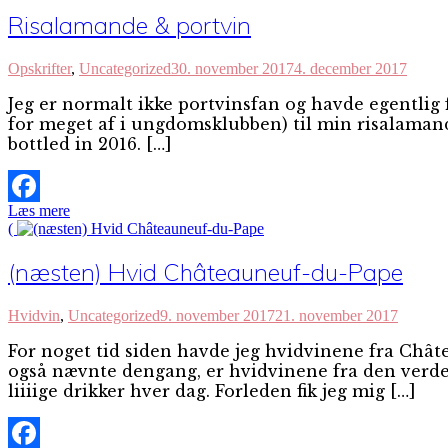
Risalamande & portvin
Opskrifter
,
Uncategorized
30. november 2017
4. december 2017
Jeg er normalt ikke portvinsfan og havde egentlig fo
for meget af i ungdomsklubben) til min risalamande
bottled in 2016. […]
Læs mere
Facebook
(
(næsten) Hvid Châteauneuf-du-Pape
Hvidvin
,
Uncategorized
9. november 2017
21. november 2017
For noget tid siden havde jeg hvidvinene fra Chât
også nævnte dengang, er hvidvinene fra den verden
liiiige drikker hver dag. Forleden fik jeg mig […]