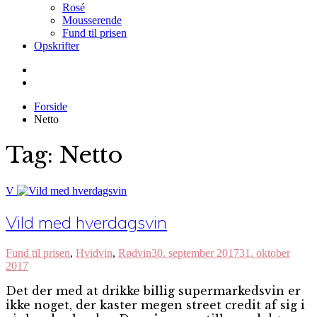
Rosé
Mousserende
Fund til prisen
Opskrifter
Forside
Netto
Tag:
Netto
V
Vild med hverdagsvin
Fund til prisen
,
Hvidvin
,
Rødvin
30. september 2017
31. oktober
2017
Det der med at drikke billig supermarkedsvin er
ikke noget, der kaster megen street credit af sig i