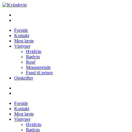
Videre
til
Kvindevin
Blog om vin for kvinder (& andre mennesker)
indhold
Forside
Kontakt
Mest læste
Vintyper
Hvidvin
Rødvin
Rosé
Mousserende
Fund til prisen
Opskrifter
Forside
Kontakt
Mest læste
Vintyper
Hvidvin
Rødvin