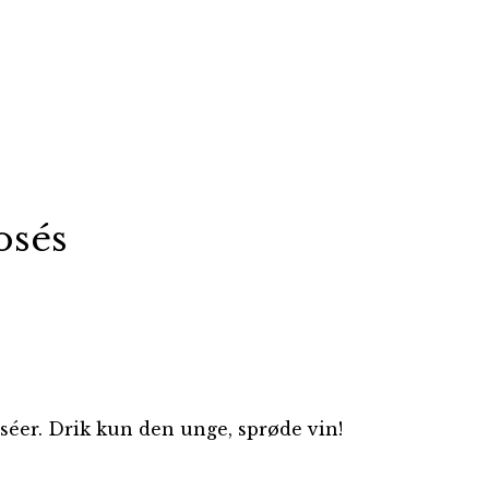
osés
éer. Drik kun den unge, sprøde vin!