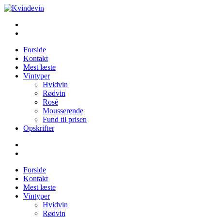
Videre
til
Kvindevin
Blog om vin for kvinder (& andre mennesker)
indhold
Forside
Kontakt
Mest læste
Vintyper
Hvidvin
Rødvin
Rosé
Mousserende
Fund til prisen
Opskrifter
Forside
Kontakt
Mest læste
Vintyper
Hvidvin
Rødvin