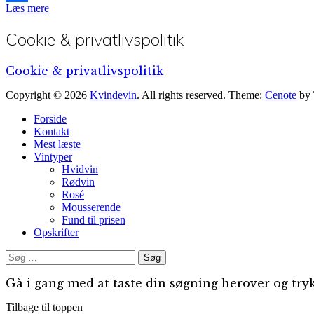
Læs mere
Facebook
Cookie & privatlivspolitik
Cookie & privatlivspolitik
Copyright © 2026
Kvindevin
. All rights reserved. Theme:
Cenote
by 
Forside
Kontakt
Mest læste
Vintyper
Hvidvin
Rødvin
Rosé
Mousserende
Fund til prisen
Opskrifter
Søg
efter:
Gå i gang med at taste din søgning herover og tryk
Tilbage til toppen